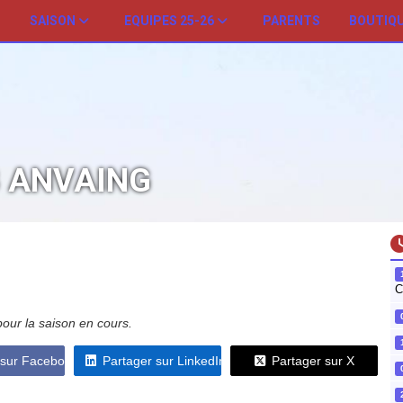
SAISON
EQUIPES 25-26
PARENTS
BOUTIQ
B ANVAING
C
pour la saison en cours.
 sur Facebook
Partager sur LinkedIn
Partager sur X