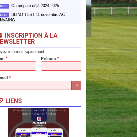
On prépare déjà 2024-2025
08/02
BLIND TEST 11 novembre AC
03/10
NVAING
INSCRIPTION À LA
EWSLETTER
yez informés rapidement.
om
*
Prénom
*
-mail
*
LIENS