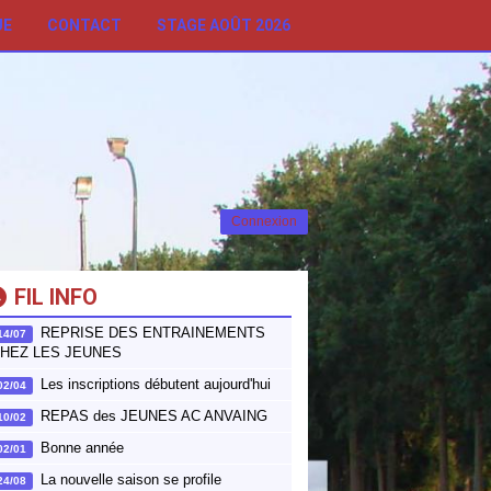
UE
CONTACT
STAGE AOÛT 2026
Connexion
FIL INFO
REPRISE DES ENTRAINEMENTS
14/07
HEZ LES JEUNES
Les inscriptions débutent aujourd'hui
02/04
REPAS des JEUNES AC ANVAING
10/02
Bonne année
02/01
La nouvelle saison se profile
24/08