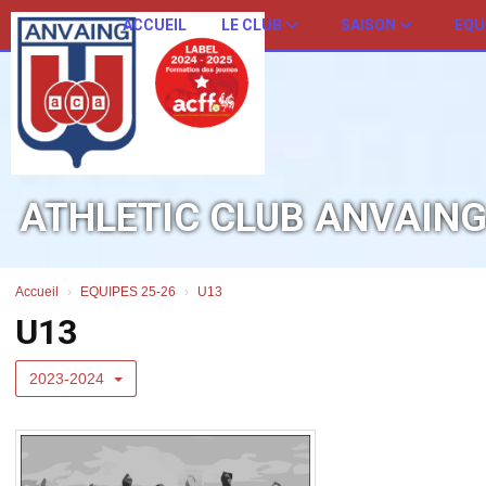
Panneau de gestion des cookies
ACCUEIL
LE CLUB
SAISON
EQU
ATHLETIC CLUB ANVAIN
Accueil
EQUIPES 25-26
U13
U13
2023-2024