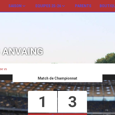
SAISON
EQUIPES 25-26
PARENTS
BOUTIQ
B ANVAING
se vs
Match de Championnat
1
3