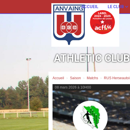
Panneau de gestion des cookies
ACCUEIL
LE CLUB
ATHLETIC CLU
Accueil
Saison
Matchs
RUS Herseautoi
08 mars 2026 à 10H00