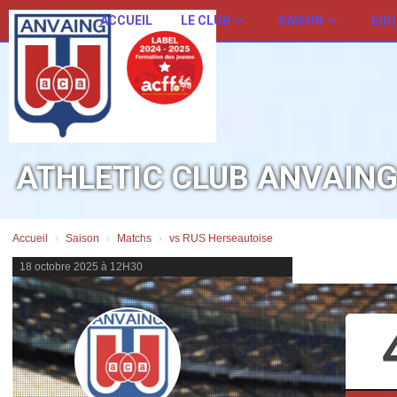
Panneau de gestion des cookies
ACCUEIL
LE CLUB
SAISON
EQU
ATHLETIC CLUB ANVAIN
Accueil
Saison
Matchs
vs RUS Herseautoise
18 octobre 2025 à 12H30