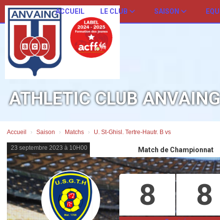
Panneau de gestion des cookies
ACCUEIL
LE CLUB
SAISON
EQU
ATHLETIC CLUB ANVAIN
Accueil
Saison
Matchs
U. St-Ghisl. Tertre-Hautr. B vs
23 septembre 2023 à 10H00
Match de Championnat
8
8