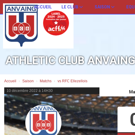
Panneau de gestion des cookies
ACCUEIL
LE CLUB
SAISON
EQU
ATHLETIC CLUB ANVAIN
Accueil
Saison
Matchs
vs RFC Ellezellois
10 décembre 2022 à 14H30
Ma