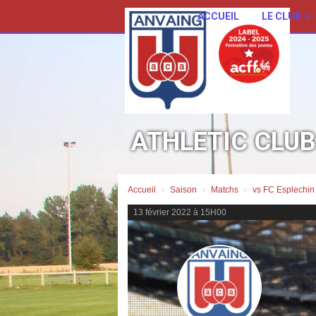
Panneau de gestion des cookies
ACCUEIL
LE CLUB
ATHLETIC CLU
Accueil
Saison
Matchs
vs FC Esplechin
13 février 2022 à 15H00