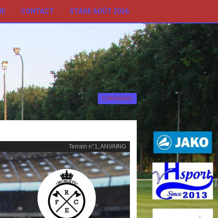
UE
CONTACT
STAGE AOÛT 2026
Connexion
Terrain n°1, ANVAING