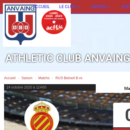
Panneau de gestion des cookies
ACCUEIL
LE CLUB
SAISON
EQU
ATHLETIC CLUB ANVAIN
Accueil
Saison
Matchs
RUS Beloeil B vs
24 octobre 2020 à 11H00
Ma