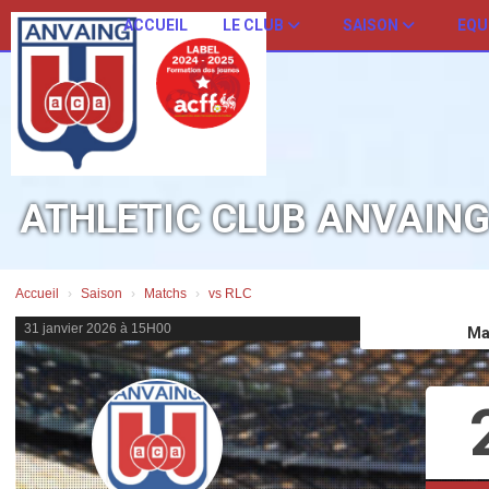
Panneau de gestion des cookies
ACCUEIL
LE CLUB
SAISON
EQU
ATHLETIC CLUB ANVAIN
Accueil
Saison
Matchs
vs RLC
31 janvier 2026 à 15H00
Ma