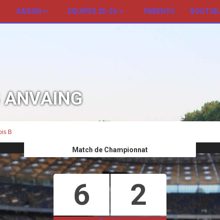
SAISON
EQUIPES 25-26
PARENTS
BOUTIQ
B ANVAING
is B
Match de Championnat
6
2