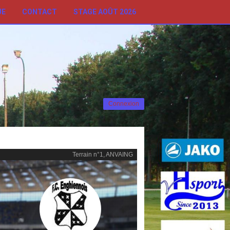
UE
CONTACT
STAGE AOÛT 2026
Connexion
Terrain n°1, ANVAING