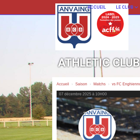
Panneau de gestion des cookies
ACCUEIL
LE CLUB
ATHLETIC CLU
Accueil
Saison
Matchs
vs FC Enghienno
07 décembre 2025 à 10H00