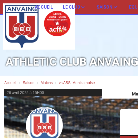
Panneau de gestion des cookies
ACCUEIL
LE CLUB
SAISON
EQU
ATHLETIC CLUB ANVAIN
Accueil
Saison
Matchs
vs ASS. Montkainoise
26 avril 2025 à 15H00
Ma