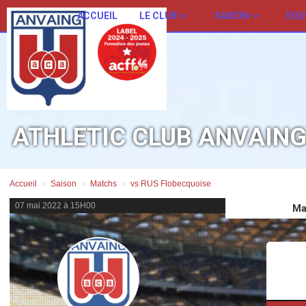
Panneau de gestion des cookies
ACCUEIL
LE CLUB
SAISON
EQU
ATHLETIC CLUB ANVAIN
Accueil
Saison
Matchs
vs RUS Flobecquoise
07 mai 2022 à 15H00
Ma